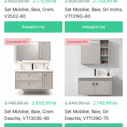
2.659,99 lei
2.179,99 lei
2.909,99 lei
2.759,99 lei
Set Mobilier, Baie, Crem,
Set Mobilier, Baie, Gri Inchis,
V2502-80
VT1319G-80
Adaugă in coş
Adaugă in coş
Economisiți 16%
Economisiți 16%
3.149,99 lei
2.659,99 lei
2.549,99 lei
2.149,99 lei
Set Mobilier, Baie, Crem
Set Mobilier, Baie, Gri
Deschis, VT1303G-80
Deschis, VT1139G-70