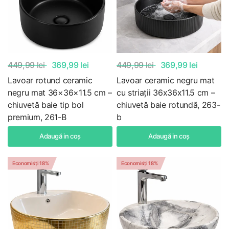
449,99 lei
369,99 lei
449,99 lei
369,99 lei
Lavoar rotund ceramic
Lavoar ceramic negru mat
negru mat 36×36×11.5 cm –
cu striații 36x36x11.5 cm –
chiuvetă baie tip bol
chiuvetă baie rotundă, 263-
premium, 261-B
b
Adaugă in coş
Adaugă in coş
Economisiți 18%
Economisiți 18%