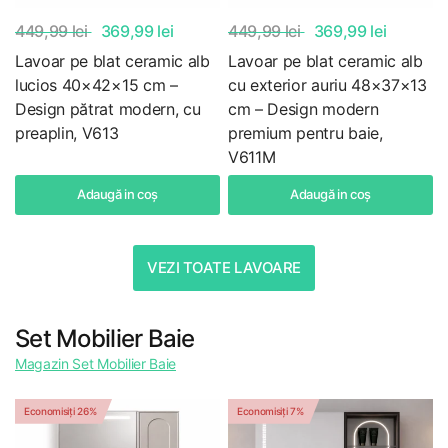
449,99 lei
369,99 lei
449,99 lei
369,99 lei
Lavoar pe blat ceramic alb
Lavoar pe blat ceramic alb
lucios 40×42×15 cm –
cu exterior auriu 48×37×13
Design pătrat modern, cu
cm – Design modern
preaplin, V613
premium pentru baie,
V611M
Adaugă in coş
Adaugă in coş
VEZI TOATE LAVOARE
Set Mobilier Baie
Magazin Set Mobilier Baie
Economisiți 26%
Economisiți 7%