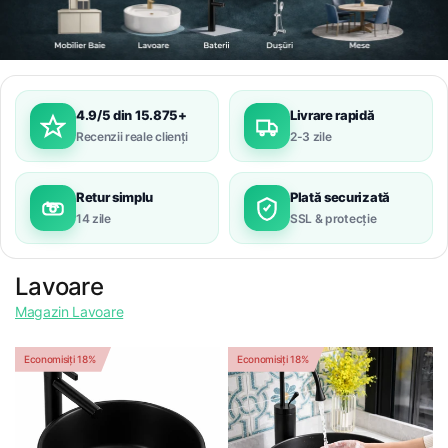
4.9/5 din 15.875+
Livrare rapidă
Recenzii reale clienți
2-3 zile
Retur simplu
Plată securizată
14 zile
SSL & protecție
Lavoare
Magazin Lavoare
Economisiți 18%
Economisiți 18%