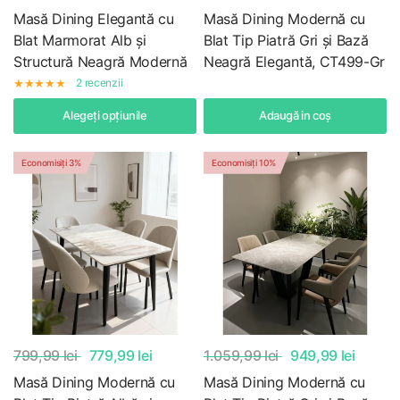
Masă Dining Elegantă cu
Masă Dining Modernă cu
Blat Marmorat Alb și
Blat Tip Piatră Gri și Bază
Structură Neagră Modernă
Neagră Elegantă, CT499-Gr
2 recenzii
Alegeți opțiunile
Adaugă in coş
Economisiți 3%
Economisiți 10%
799,99 lei
779,99 lei
1.059,99 lei
949,99 lei
Masă Dining Modernă cu
Masă Dining Modernă cu