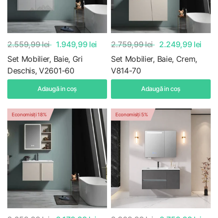
2.559,99 lei
1.949,99 lei
2.759,99 lei
2.249,99 lei
Set Mobilier, Baie, Gri
Set Mobilier, Baie, Crem,
Deschis, V2601-60
V814-70
Adaugă in coş
Adaugă in coş
Economisiți 18%
Economisiți 5%