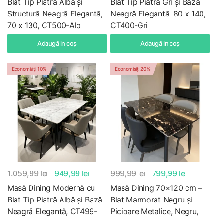
Blat Tip Piatră Albă și
Blat Tip Piatră Gri și Bază
Structură Neagră Elegantă,
Neagră Elegantă, 80 x 140,
70 x 130, CT500-Alb
CT400-Gri
Adaugă in coş
Adaugă in coş
Economisiți 10%
Economisiți 20%
1.059,99 lei
949,99 lei
999,99 lei
799,99 lei
Masă Dining Modernă cu
Masă Dining 70×120 cm –
Blat Tip Piatră Albă și Bază
Blat Marmorat Negru și
Neagră Elegantă, CT499-
Picioare Metalice, Negru,