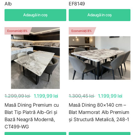
Alb
EF8149
Adaugă in coş
Adaugă in coş
Economisiți 8%
Economisiți 8%
1.299,99 lei
1.199,99 lei
1.300,45 lei
1.199,99 lei
Masă Dining Premium cu
Masă Dining 80×140 cm –
Blat Tip Piatră Alb-Gri și
Blat Marmorat Alb Premium
Bază Neagră Modernă,
și Structură Metalică, 248-1
CT499-WG