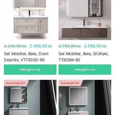
3.349,99 lei
2.489,99 lei
2.799,99 lei
2.599,99 lei
Set Mobilier, Baie, Crem
Set Mobilier, Baie, Gri/Kaki,
Deschis, VT1303G-90
T1305M-80
Adaugă in coş
Adaugă in coş
Economisiți 24%
Economisiți 18%