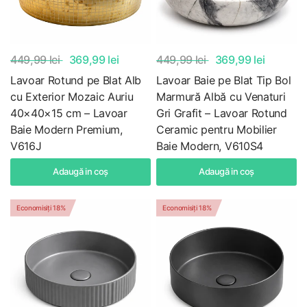
449,99 lei
369,99 lei
449,99 lei
369,99 lei
Lavoar Rotund pe Blat Alb
Lavoar Baie pe Blat Tip Bol
cu Exterior Mozaic Auriu
Marmură Albă cu Venaturi
40×40×15 cm – Lavoar
Gri Grafit – Lavoar Rotund
Baie Modern Premium,
Ceramic pentru Mobilier
V616J
Baie Modern, V610S4
Adaugă in coş
Adaugă in coş
Economisiți 18%
Economisiți 18%