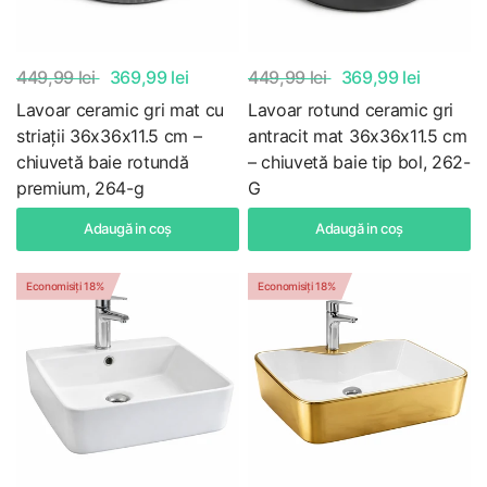
449,99 lei
369,99 lei
449,99 lei
369,99 lei
Lavoar ceramic gri mat cu
Lavoar rotund ceramic gri
striații 36x36x11.5 cm –
antracit mat 36x36x11.5 cm
chiuvetă baie rotundă
– chiuvetă baie tip bol, 262-
premium, 264-g
G
Adaugă in coş
Adaugă in coş
Economisiți 18%
Economisiți 18%