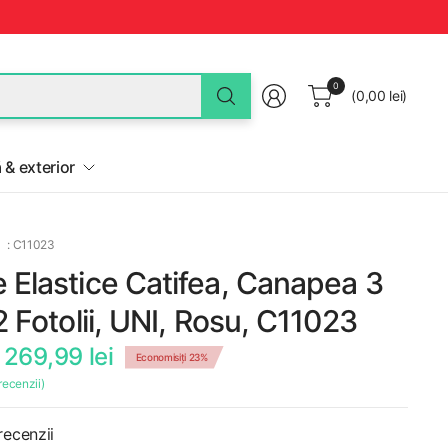
Ce
0
(0,00 lei)
cauti
azi?
Lenjerii
 & exterior
de
pat,
prosoape,
covoare?
: C11023
 Elastice Catifea, Canapea 3
2 Fotolii, UNI, Rosu, C11023
269,99 lei
Economisiți 23%
recenzii)
recenzii