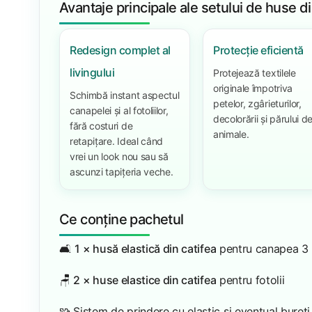
Avantaje principale ale setului de huse di
Redesign complet al
Protecție eficientă
livingului
Protejează textilele
originale împotriva
Schimbă instant aspectul
petelor, zgârieturilor,
canapelei și al fotoliilor,
decolorării și părului d
fără costuri de
animale.
retapițare. Ideal când
vrei un look nou sau să
ascunzi tapițeria veche.
Ce conține pachetul
🛋️
1 × husă elastică din catifea
pentru canapea 3 
🪑
2 × huse elastice din catifea
pentru fotolii
🧩 Sistem de prindere cu elastic și eventual bureți