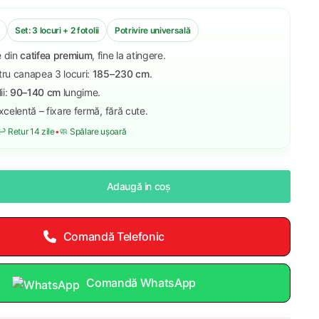
Set: 3 locuri + 2 fotolii
Potrivire universală
e din
catifea premium
, fine la atingere.
tru canapea 3 locuri:
185–230 cm
.
ii:
90–140 cm
lungime.
excelentă – fixare fermă, fără cute.
️ Retur 14 zile
•
🧼 Spălare ușoară
Adaugă in coş
Comandă Telefonic
Comandă WhatsApp