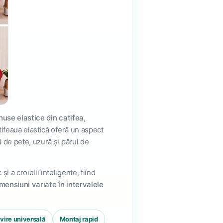
huse elastice din catifea
,
tifeaua elastică oferă un aspect
ă de pete, uzură și părul de
i a croielii inteligente, fiind
mensiuni variate în intervalele
ivire universală
Montaj rapid