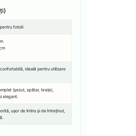
ți)
pentru fotolii
cm
 cm
 confortabilă, ideală pentru utilizare
omplet (șezut, spătar, brațe),
și elegant.
orită, ușor de întins și de întreținut,
ă.