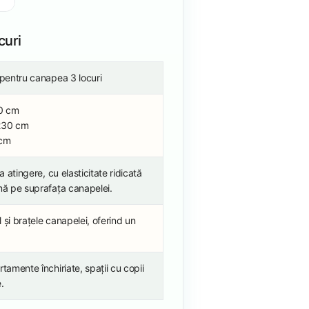
curi
 pentru canapea 3 locuri
0 cm
230 cm
cm
a atingere, cu elasticitate ridicată
mă pe suprafața canapelei.
 și brațele canapelei, oferind un
tamente închiriate, spații cu copii
.