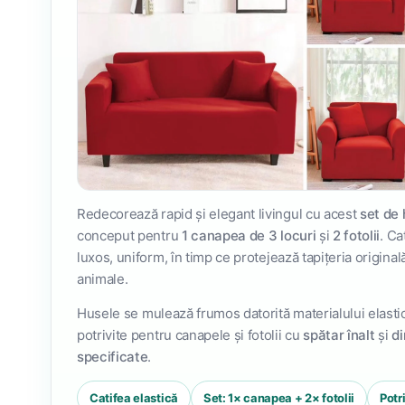
Redecorează rapid și elegant livingul cu acest
set de 
conceput pentru
1 canapea de 3 locuri
și
2 fotolii
. Ca
luxos, uniform, în timp ce protejează tapițeria original
animale.
Husele se mulează frumos datorită materialului elastic ș
potrivite pentru canapele și fotolii cu
spătar înalt
și
di
specificate
.
Catifea elastică
Set: 1× canapea + 2× fotolii
Potr