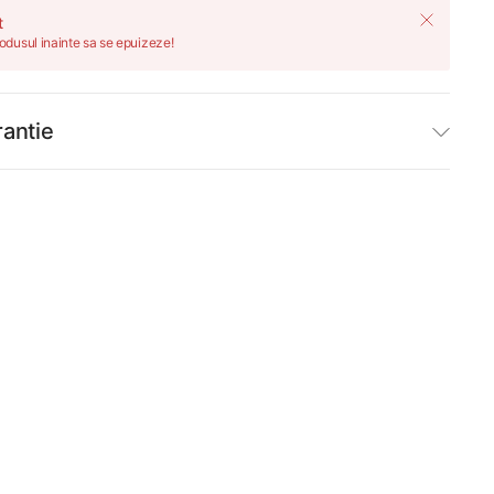
t
dusul inainte sa se epuizeze!
rantie