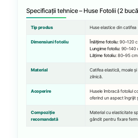
Specificații tehnice – Huse Fotolii (2 bucă
Tip produs
Huse elastice din catifea 
Dimensiuni fotoliu
Înălțime fotoliu:
90–120 
Lungime fotoliu:
90–140
Lățime fotoliu:
80–95 cm
Material
Catifea elastică, moale și
zilnică.
Acoperire
Husele îmbracă fotoliul c
oferind un aspect îngrijit 
Compoziție
Material cu elasticitate sp
recomandată
gândit pentru fixare ferm