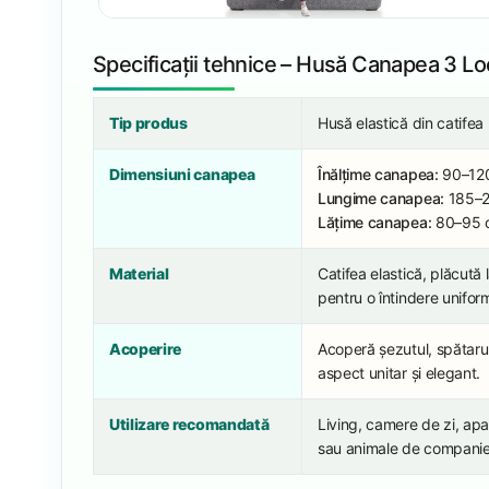
Specificații tehnice – Husă Canapea 3 Lo
Tip produs
Husă elastică din catifea
Dimensiuni canapea
Înălțime canapea:
90–12
Lungime canapea:
185–
Lățime canapea:
80–95 
Material
Catifea elastică, plăcută l
pentru o întindere unifor
Acoperire
Acoperă șezutul, spătarul
aspect unitar și elegant.
Utilizare recomandată
Living, camere de zi, apar
sau animale de companie