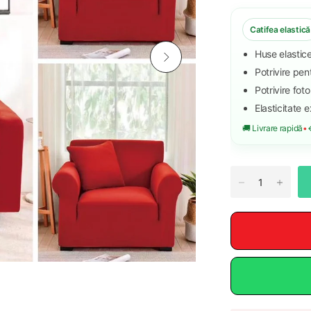
Catifea elastică
Huse elastic
Potrivire pen
Potrivire fotol
Elasticitate 
🚚 Livrare rapidă
•
↩