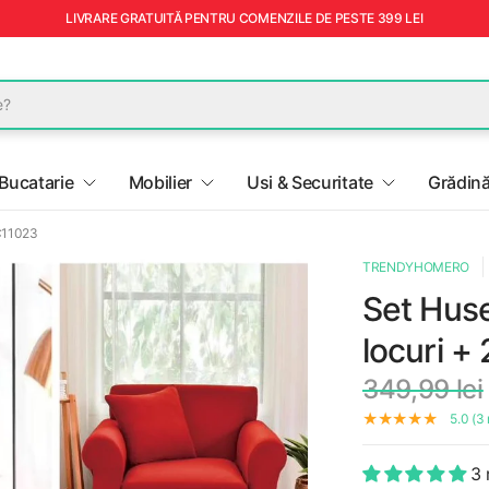
LIVRARE GRATUITĂ PENTRU COMENZILE DE PESTE 399 LEI
Bucatarie
Mobilier
Usi & Securitate
Grădină
 C11023
TRENDYHOMERO
Set Huse
locuri + 
349,99 lei
5.0 (3 
3 