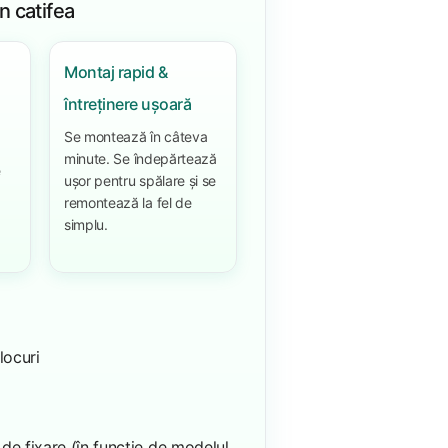
n catifea
Montaj rapid &
întreținere ușoară
Se montează în câteva
minute. Se îndepărtează
e
ușor pentru spălare și se
remontează la fel de
simplu.
locuri
 de fixare (în funcție de modelul